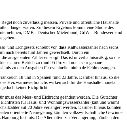
Regel noch zuverlässig messen. Private und öffentliche Haushalte
eutlich länger wären. Zu diesem Ergebnis kommt eine Studie des
gsunternehmen, DMB - Deutscher Mieterbund, GdW – Bundesverband
gegeben.
ss- und Eichgesetz schreibt vor, dass Kaltwasserzähler nach sechs
 nach bereits fünf Jahren gewechselt. Durch ein
ie ausgebauten Zähler entsorgt. Das ist unverhältnismäßig, so die
triebsjahren Betrieb zu rund 95 Prozent noch sehr genaue
rhältnis zu den Ausgaben für eventuelle minimale Fehlmessungen.
Frankreich 18 und in Spanien rund 23 Jahre. Darüber hinaus, so die
 des Heizwärmeverbrauchs wirken sich für die Haushalte monetär
n jedoch keiner Eichpflicht.
afür muss das Mess- und Eichrecht geändert werden. Die Gutachter
ie Eichfristen für Haus- und Wohnungswasserzähler (kalt und warm)
challzähler auf 20 Jahre verlängert werden. Darüber hinaus könnten
staaten orientierte Neuregelung könnten volkswirtschaftliche Gewinne
 Hamburg Instituts. Die Alternative zur Verlängerung, nämlich den