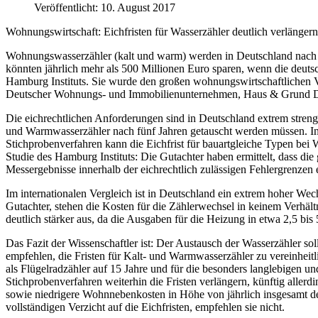
Veröffentlicht: 10. August 2017
Wohnungswirtschaft: Eichfristen für Wasserzähler deutlich verlängern
Wohnungswasserzähler (kalt und warm) werden in Deutschland nach se
könnten jährlich mehr als 500 Millionen Euro sparen, wenn die deuts
Hamburg Instituts. Sie wurde den großen wohnungswirtschaftlich
Deutscher Wohnungs- und Immobilienunternehmen, Haus & Grund Deu
Die eichrechtlichen Anforderungen sind in Deutschland extrem streng
und Warmwasserzähler nach fünf Jahren getauscht werden müssen. In
Stichprobenverfahren kann die Eichfrist für bauartgleiche Typen bei
Studie des Hamburg Instituts: Die Gutachter haben ermittelt, dass d
Messergebnisse innerhalb der eichrechtlich zulässigen Fehlergrenzen
Im internationalen Vergleich ist in Deutschland ein extrem hoher Wec
Gutachter, stehen die Kosten für die Zählerwechsel in keinem Verhä
deutlich stärker aus, da die Ausgaben für die Heizung in etwa 2,5 bis 
Das Fazit der Wissenschaftler ist: Der Austausch der Wasserzähler s
empfehlen, die Fristen für Kalt- und Warmwasserzähler zu vereinheit
als Flügelradzähler auf 15 Jahre und für die besonders langlebigen 
Stichprobenverfahren weiterhin die Fristen verlängern, künftig allerd
sowie niedrigere Wohnnebenkosten in Höhe von jährlich insgesamt deu
vollständigen Verzicht auf die Eichfristen, empfehlen sie nicht.