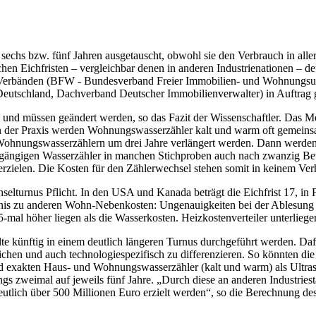
chs bzw. fünf Jahren ausgetauscht, obwohl sie den Verbrauch in aller 
chen Eichfristen – vergleichbar denen in anderen Industrienationen – d
en Verbänden (BFW - Bundesverband Freier Immobilien- und Wohnun
tschland, Dachverband Deutscher Immobilienverwalter) in Auftrag 
 und müssen geändert werden, so das Fazit der Wissenschaftler. Das Me
 der Praxis werden Wohnungswasserzähler kalt und warm oft gemeinsam
 Wohnungswasserzählern um drei Jahre verlängert werden. Dann werden d
ie gängigen Wasserzähler in manchen Stichproben auch nach zwanzig Be
 erzielen. Die Kosten für den Zählerwechsel stehen somit in keinem Ve
hselturnus Pflicht. In den USA und Kanada beträgt die Eichfrist 17, in 
ltnis zu anderen Wohn-Nebenkosten: Ungenauigkeiten bei der Ablesung
5-mal höher liegen als die Wasserkosten. Heizkostenverteiler unterliege
ollte künftig in einem deutlich längeren Turnus durchgeführt werden. D
lichen und auch technologiespezifisch zu differenzieren. So könnten d
und exakten Haus- und Wohnungswasserzähler (kalt und warm) als Ultras
ings zweimal auf jeweils fünf Jahre. „Durch diese an anderen Industrie
tlich über 500 Millionen Euro erzielt werden“, so die Berechnung des