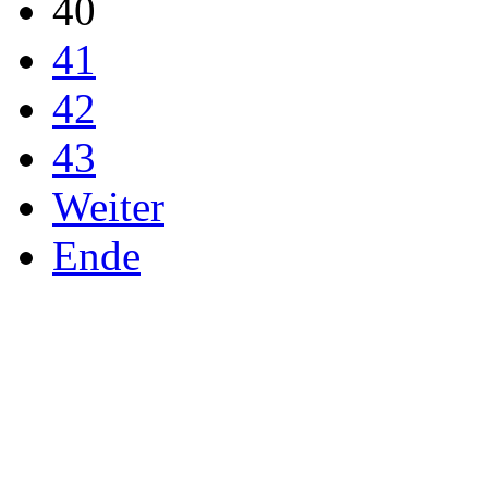
40
41
42
43
Weiter
Ende