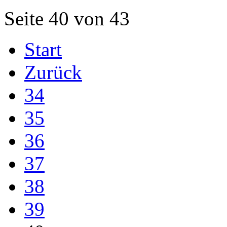
Seite 40 von 43
Start
Zurück
34
35
36
37
38
39